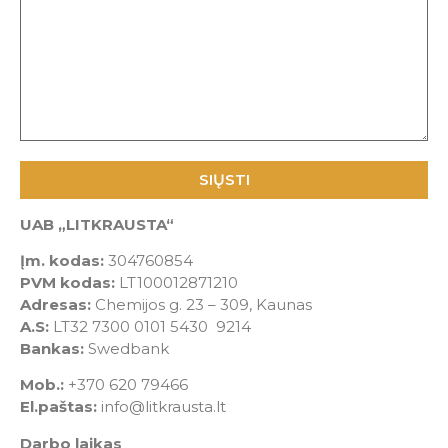
UAB „LITKRAUSTA“
Alternative:
Įm. kodas:
304760854
PVM kodas:
LT100012871210
Adresas:
Chemijos g. 23 – 309, Kaunas
A.S:
LT32 7300 0101 5430 9214
Bankas:
Swedbank
Mob.:
+370 620 79466
El.paštas:
info@litkrausta.lt
Darbo laikas