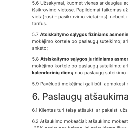
5.6 Užsakymai, kuomet vienas ar daugiau adr
išsikrovimo vietose. Papildomai taikomas užm
vieta(-os) – pasikrovimo vieta(-os), nebent
tarifus.
5.7
Atsiskaitymo sąlygos fiziniams asmeni
mokėjimo kortele po paslaugų suteikimo; ar
anksto;
5.8
Atsiskaitymo sąlygos juridiniams asme
mokėjimo kortele po paslaugų suteikimo; a
kalendorinių dienų
nuo paslaugų suteikimo 
5.9 Pavėluoti mokėjimai gali būti apmokesti
6. Paslaugų atšaukimas
6.1 Klientas turi teisę atšaukti ar pakeisti u
6.2 Atšaukimo mokesčiai: atšaukimo mokesti
-25% paslaugos kainos, jei atšaukiama likus