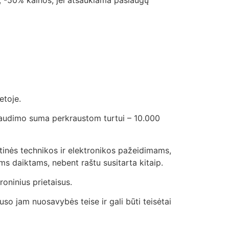
etoje.
raudimo suma perkraustom turtui – 10.000
tinės technikos ir elektronikos pažeidimams,
ms daiktams, nebent raštu susitarta kitaip.
oninius prietaisus.
auso jam nuosavybės teise ir gali būti teisėtai