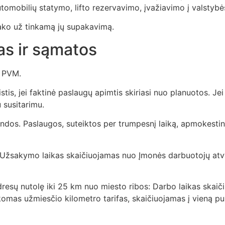
utomobilių statymo, lifto rezervavimo, įvažiavimo į valstybės
tsako už tinkamą jų supakavimą.
as ir sąmatos
e PVM.
istis, jei faktinė paslaugų apimtis skiriasi nuo planuotos. Je
u susitarimu.
andos. Paslaugos, suteiktos per trumpesnį laiką, apmokesti
 Užsakymo laikas skaičiuojamas nuo Įmonės darbuotojų atvy
resų nutolę iki 25 km nuo miesto ribos: Darbo laikas skaič
ikomas užmiesčio kilometro tarifas, skaičiuojamas į vieną