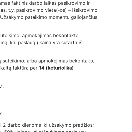
mas faktinis darbo laikas pasikrovimo ir
es, t.y. pasikrovimo vieta(-os) – išsikrovimo
gal Užsakymo pateikimo momentu galiojančius
 suteikimo; apmokėjimas bekontakte
ą, kai paslaugų kaina yra sutarta iš
gų suteikimo; arba apmokėjimas bekontakte
kaitą faktūrą per
14 (keturiolika)
a.
s.
ei 2 darbo dienoms iki užsakymo pradžios;
; -50% kainos, jei atšaukiama paslaugų