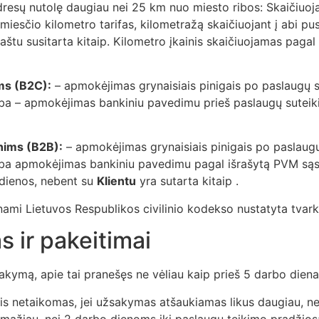
esų nutolę daugiau nei 25 km nuo miesto ribos: Skaičiuoja
iesčio kilometro tarifas, kilometražą skaičiuojant į abi pus
 raštu susitarta kitaip. Kilometro įkainis skaičiuojamas pa
ms (B2C):
– apmokėjimas grynaisiais pinigais po paslaugų
ba – apmokėjimas bankiniu pavedimu prieš paslaugų suteikim
nims (B2B):
– apmokėjimas grynaisiais pinigais po paslau
rba apmokėjimas bankiniu pavedimu pagal išrašytą PVM sąs
dienos, nebent su
Klientu
yra sutarta kitaip .
nami Lietuvos Respublikos civilinio kodekso nustatyta tvark
 ir pakeitimai
žsakymą, apie tai pranešęs ne vėliau kaip prieš 5 darbo diena
s netaikomas, jei užsakymas atšaukiamas likus daugiau, n
 mažiau, nei 2 darbo dienoms iki paslaugų teikimo pradžios