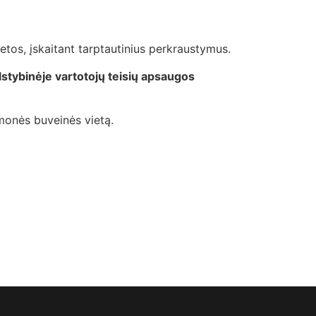
etos, įskaitant tarptautinius perkraustymus.
stybinėje vartotojų teisių apsaugos
monės buveinės vietą.