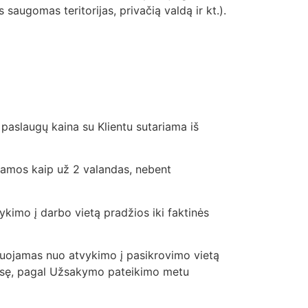
 saugomas teritorijas, privačią valdą ir kt.).
i paslaugų kaina su Klientu sutariama iš
namos kaip už 2 valandas, nebent
kimo į darbo vietą pradžios iki faktinės
iuojamas nuo atvykimo į pasikrovimo vietą
 pusę, pagal Užsakymo pateikimo metu