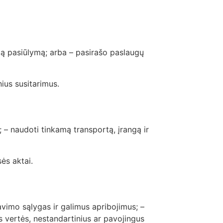
ktą pasiūlymą; arba – pasirašo paslaugų
nius susitarimus.
s; – naudoti tinkamą transportą, įrangą ir
ės aktai.
iavimo sąlygas ir galimus apribojimus; –
lės vertės, nestandartinius ar pavojingus