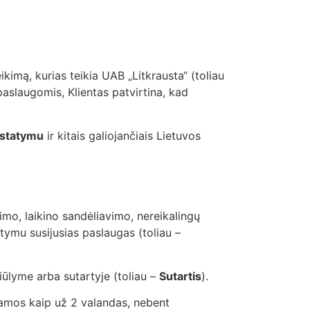
kimą, kurias teikia UAB „Litkrausta“ (toliau
slaugomis, Klientas patvirtina, kad
įstatymu
ir kitais galiojančiais Lietuvos
imo, laikino sandėliavimo, nereikalingų
tymu susijusias paslaugas (toliau –
iūlyme arba sutartyje (toliau –
Sutartis
).
namos kaip už 2 valandas, nebent