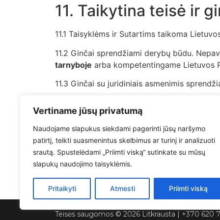
11. Taikytina teisė ir
11.1 Taisyklėms ir Sutartims taikoma Lietuvo
11.2 Ginčai sprendžiami derybų būdu. Nepavyk
tarnyboje
arba kompetentingame Lietuvos R
11.3 Ginčai su juridiniais asmenimis sprend
12. Baigiamosios nuos
Vertiname jūsų privatumą
12.1 Taisyklės gali būti keičiamos, apie tai i
Naudojame slapukus siekdami pagerinti jūsų naršymo
patirtį, teikti suasmenintus skelbimus ar turinį ir analizuoti
12.2 Jei kuri nors Taisyklių nuostata pripažįs
srautą. Spustelėdami „Priimti viską“ sutinkate su mūsų
slapukų naudojimo taisyklėmis.
Atsisiųsti
Pritaikyti
Atmesti
Priimti viską
Teisės saugomos © 2026 Litkrausta |
+370 620 