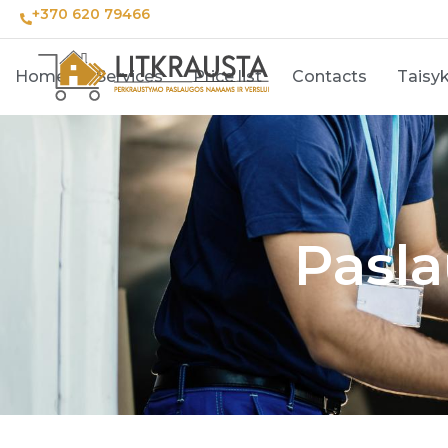
+370 620 79466
Home
Services
Price list
Contacts
Taisyk
Pasla