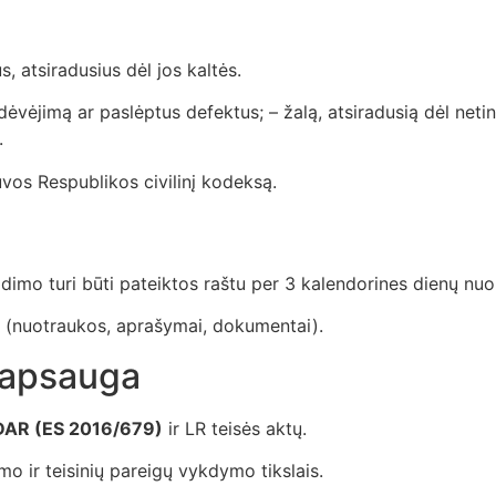
s, atsiradusius dėl jos kaltės.
dėvėjimą ar paslėptus defektus; – žalą, atsiradusią dėl net
.
os Respublikos civilinį kodeksą.
adimo turi būti pateiktos raštu per 3 kalendorines dienų nu
mai (nuotraukos, aprašymai, dokumentai).
 apsauga
DAR (ES 2016/679)
ir LR teisės aktų.
o ir teisinių pareigų vykdymo tikslais.