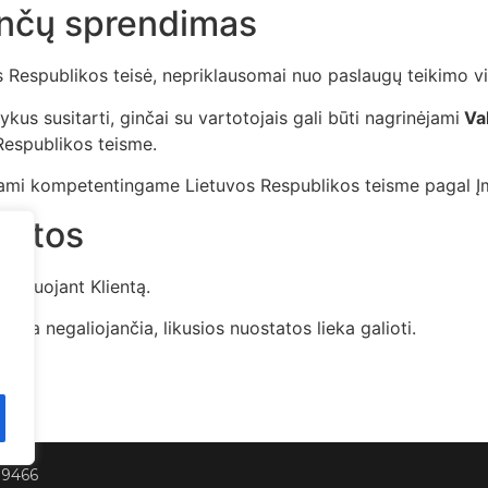
 ginčų sprendimas
s Respublikos teisė, nepriklausomai nuo paslaugų teikimo vi
us susitarti, ginčai su vartotojais gali būti nagrinėjami
Val
espublikos teisme.
žiami kompetentingame Lietuvos Respublikos teisme pagal Į
tatos
nformuojant Klientą.
tama negaliojančia, likusios nuostatos lieka galioti.
79466