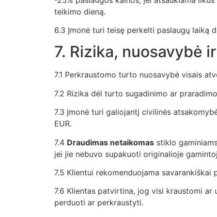
teikimo dieną.
6.3 Įmonė turi teisę perkelti paslaugų laiką 
7. Rizika, nuosavybė i
7.1 Perkraustomo turto nuosavybė visais atvej
7.2 Rizika dėl turto sugadinimo ar praradimo 
7.3 Įmonė turi galiojantį civilinės atsako
EUR.
7.4
Draudimas netaikomas
stiklo gaminiams
jei jie nebuvo supakuoti originalioje gaminto
7.5 Klientui rekomenduojama savarankiškai pap
7.6 Klientas patvirtina, jog visi kraustomi ar
perduoti ar perkraustyti.