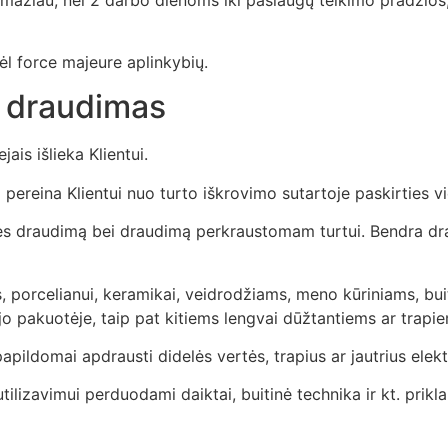
dėl force majeure aplinkybių.
r draudimas
ais išlieka Klientui.
pereina Klientui nuo turto iškrovimo sutartoje paskirties vi
mybės draudimą bei draudimą perkraustomam turtui. Bendra d
, porcelianui, keramikai, veidrodžiams, meno kūriniams, bui
jo pakuotėje, taip pat kitiems lengvai dūžtantiems ar trapie
ildomai apdrausti didelės vertės, trapius ar jautrius elektr
 utilizavimui perduodami daiktai, buitinė technika ir kt. prikl