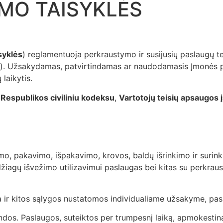
MO TAISYKLĖS
syklės
) reglamentuoja perkraustymo ir susijusių paslaugų tei
). Užsakydamas, patvirtindamas ar naudodamasis Įmonės pa
 laikytis.
 Respublikos civiliniu kodeksu
,
Vartotojų teisių apsaugos 
mo, pakavimo, išpakavimo, krovos, baldų išrinkimo ir surink
džiagų išvežimo utilizavimui paslaugas bei kitas su perkraus
na ir kitos sąlygos nustatomos individualiame užsakyme, pas
ndos. Paslaugos, suteiktos per trumpesnį laiką, apmokesti