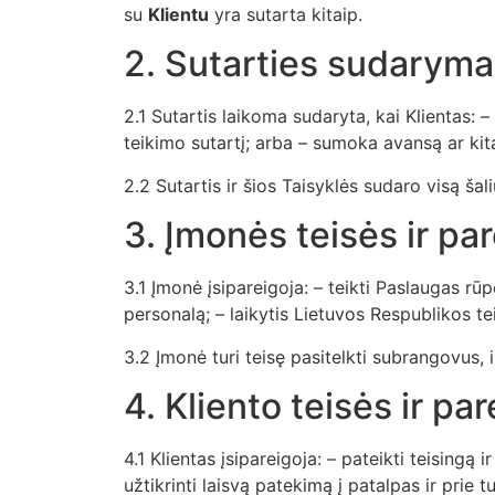
su
Klientu
yra sutarta kitaip.
2. Sutarties sudaryma
2.1 Sutartis laikoma sudaryta, kai Klientas: 
teikimo sutartį; arba – sumoka avansą ar kit
2.2 Sutartis ir šios Taisyklės sudaro visą šal
3. Įmonės teisės ir pa
3.1 Įmonė įsipareigoja: – teikti Paslaugas rūp
personalą; – laikytis Lietuvos Respublikos te
3.2 Įmonė turi teisę pasitelkti subrangovus, 
4. Kliento teisės ir pa
4.1 Klientas įsipareigoja: – pateikti teisingą
užtikrinti laisvą patekimą į patalpas ir prie 