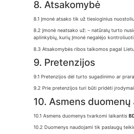
8. Atsakomybė
8.1 Įmonė atsako tik už tiesioginius nuostoliu
8.2 Įmonė neatsako už: – natūralų turto nusi
aplinkybių, kurių Įmonė negalėjo kontroliuoti
8.3 Atsakomybės ribos taikomos pagal Lietuv
9. Pretenzijos
9.1 Pretenzijos dėl turto sugadinimo ar prar
9.2 Prie pretenzijos turi būti pridėti įrody
10. Asmens duomenų
10.1 Asmens duomenys tvarkomi laikantis
B
10.2 Duomenys naudojami tik paslaugų teikim