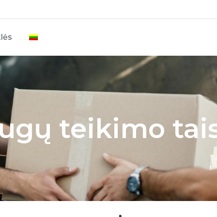
lės
ugų teikimo tai