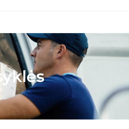
syklės