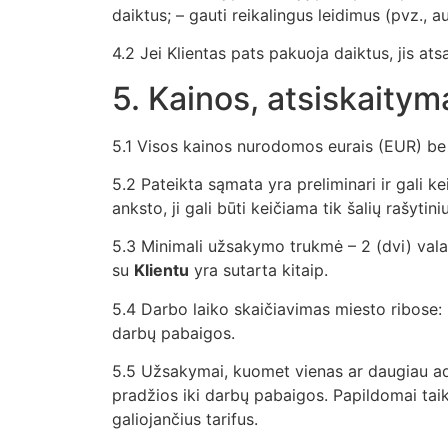
daiktus; – gauti reikalingus leidimus (pvz., a
4.2 Jei Klientas pats pakuoja daiktus, jis a
5. Kainos, atsiskaitym
5.1 Visos kainos nurodomos eurais (EUR) b
5.2 Pateikta sąmata yra preliminari ir gali ke
anksto, ji gali būti keičiama tik šalių rašytini
5.3 Minimali užsakymo trukmė – 2 (dvi) val
su
Klientu
yra sutarta kitaip.
5.4 Darbo laiko skaičiavimas miesto ribose:
darbų pabaigos.
5.5 Užsakymai, kuomet vienas ar daugiau ad
pradžios iki darbų pabaigos. Papildomai ta
galiojančius tarifus.