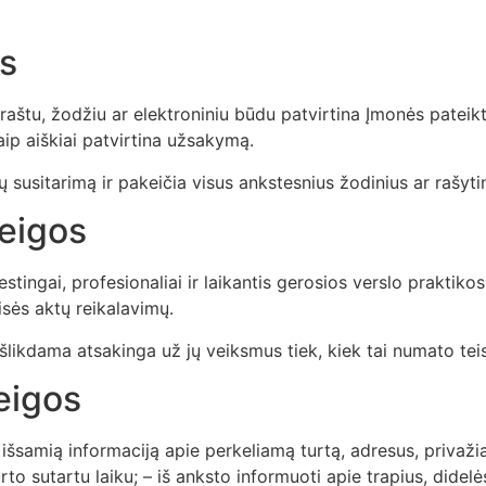
s
– raštu, žodžiu ar elektroniniu būdu patvirtina Įmonės patei
aip aiškiai patvirtina užsakymą.
ių susitarimą ir pakeičia visus ankstesnius žodinius ar rašyti
reigos
estingai, profesionaliai ir laikantis gerosios verslo praktiko
isės aktų reikalavimų.
išlikdama atsakinga už jų veiksmus tiek, kiek tai numato teis
reigos
 ir išsamią informaciją apie perkeliamą turtą, adresus, privaž
turto sutartu laiku; – iš anksto informuoti apie trapius, dide