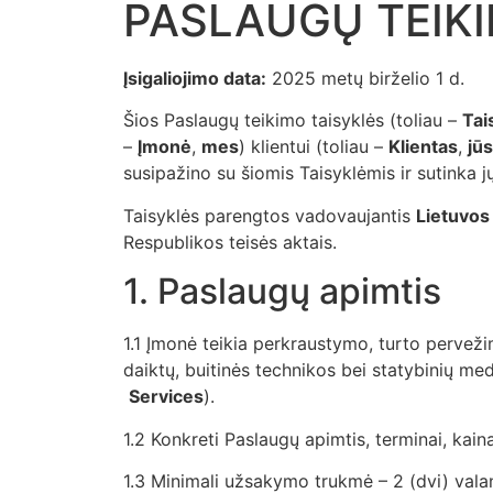
PASLAUGŲ TEIKI
Įsigaliojimo data:
2025 metų birželio 1 d.
Šios Paslaugų teikimo taisyklės (toliau –
Tai
–
Įmonė
,
mes
) klientui (toliau –
Klientas
,
jūs
susipažino su šiomis Taisyklėmis ir sutinka jų
Taisyklės parengtos vadovaujantis
Lietuvos
Respublikos teisės aktais.
1. Paslaugų apimtis
1.1 Įmonė teikia perkraustymo, turto perveži
daiktų, buitinės technikos bei statybinių me
Services
).
1.2 Konkreti Paslaugų apimtis, terminai, kai
1.3 Minimali užsakymo trukmė – 2 (dvi) vala